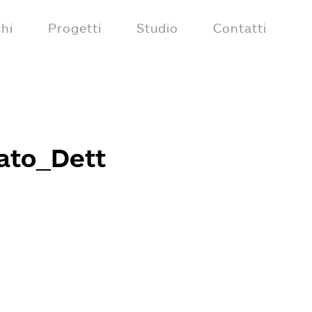
hi
Progetti
Studio
Contatti
ato_Dett